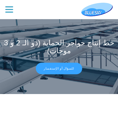
خط إنتاج حواجز الحماية (ذو الـ 2 و 3
موجات)
للسؤال أو الإستفسار