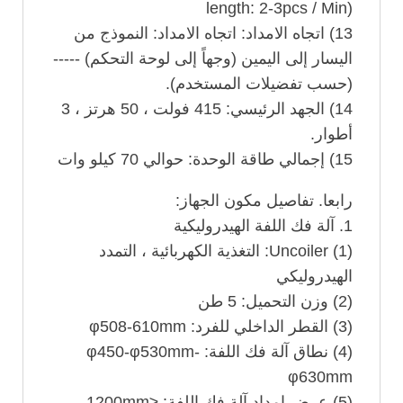
length: 2-3pcs / Min)
13) اتجاه الامداد: اتجاه الامداد: النموذج من
اليسار إلى اليمين (وجهاً إلى لوحة التحكم) -----
(حسب تفضيلات المستخدم).
14) الجهد الرئيسي: 415 فولت ، 50 هرتز ، 3
أطوار.
15) إجمالي طاقة الوحدة: حوالي 70 كيلو وات
رابعا. تفاصيل مكون الجهاز:
1. آلة فك اللفة الهيدروليكية
(1) Uncoiler: التغذية الكهربائية ، التمدد
الهيدروليكي
(2) وزن التحميل: 5 طن
(3) القطر الداخلي للفرد: φ508-610mm
(4) نطاق آلة فك اللفة: φ450-φ530mm-
φ630mm
(5) عرض امداد آلة فك اللفة: ≤1200mm