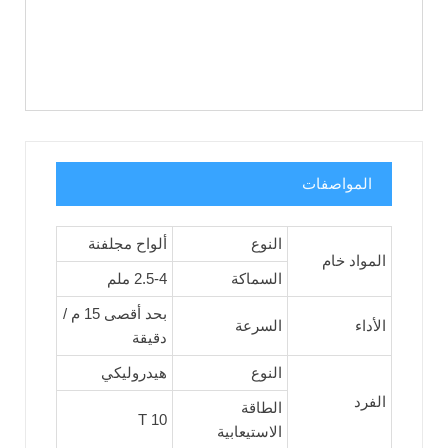
المواصفات
النوع
ألواح مجلفنة
المواد خام
السماكة
2.5-4 ملم
بحد أقصى 15 م /
الأداء
السرعة
دقيقة
النوع
هيدروليكي
الفرد
الطاقة
10 T
الاستيعابية