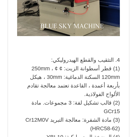
4. التثقيب والقطع الهيدروليكي:
(1) قطر أسطوانة الزيت: ¢ 250mm ، ¢
120mm السكتة الدماغية: 30mm ، هيكل
بأربعة أعمدة ، القاعدة تعتمد معالجة تقادم
الألواح الفولاذية.
(2) قالب تشكيل لفة: 3 مجموعات. مادة
GCr15
(3) مادة الشفرة: معالجة التبريد Cr12M0V
(HRC58-62)
(4) المضخة الهيدروليكية: YBI-10 ،