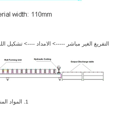
التفريغ الغير مباشر -----> الامداد ----> تشكيل ا
1. المواد المناسبة: الفولاذ المدلفن على البارد ، الفولاذ المجلفن