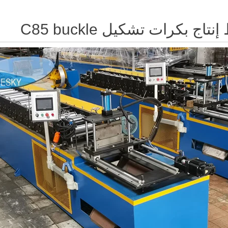
تاج بكرات تشكيل C85 buckle