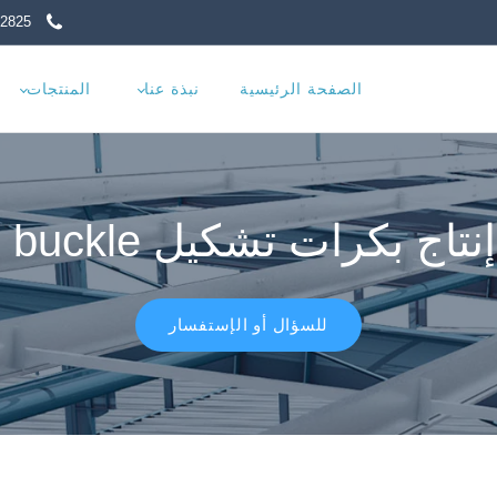
17302072825 86+
الصفحة الرئيسية
نبذة عنا
المنتجات
اج بكرات تشكيل C85 buckle
للسؤال أو الإستفسار