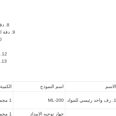
8. دقة الامداد: L≤3000mm ± 1.0 (تتعلق بجودة المواد)
9. دقة الاستقامة: L≤1000mm ± 2.0 (تتعلق بجودة المواد)
10. جهد إمداد 
12. لون الآلة: أزرق وبرتقالي أحمر أو حسب المشتري
13. أبعاد الآلة (L * W * H): (4000 * 700 * 1600) ملم
لاسم
اسم النموذج
الكمية.
رف واحد رئيسي للمواد
ML-200
1 مجموعة
جهاز توجيه الامداد
1 مجموعة