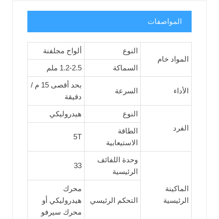
المواصفات
النوع
ألواح مجلفنة
المواد خام
السماكة
1.2-2.5 ملم
بحد أقصى 15 م /
الأداء
السرعة
دقيقة
النوع
هيدروليكي
الفرد
الطاقة
5T
الاستيعابية
وحدة اللفائف
33
الرئيسية
الماكينة
محرك
الرئيسية
التحكم الرئيسي
هيدروليكي أو
محرك سيرفو