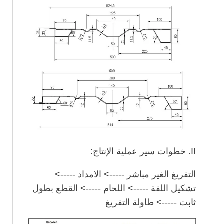
II. خطوات سير عملية الإنتاج:
التفريغ الغير مباشر -----> الامداد ----->
تشكيل اللفة -----> اللحام -----> القطع بطول
ثابت -----> طاولة التفريغ